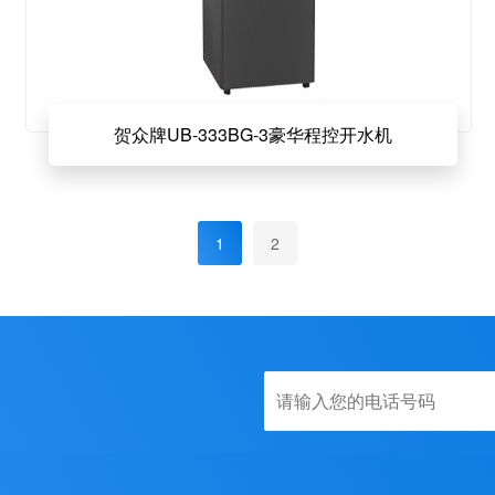
贺众牌UB-333BG-3豪华程控开水机
1
2