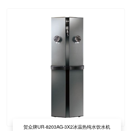
贺众牌UR-8203AG-3X2冰温热纯水饮水机